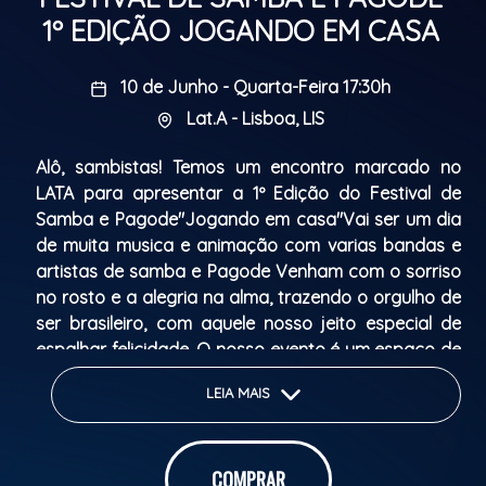
1º EDIÇÃO JOGANDO EM CASA
10 de Junho - Quarta-Feira 17:30h
Lat.A - Lisboa, LIS
Alô, sambistas! Temos um encontro marcado no
LATA para apresentar a 1º Edição do Festival de
Samba e Pagode"Jogando em casa"Vai ser um dia
de muita musica e animação com varias bandas e
artistas de samba e Pagode Venham com o sorriso
no rosto e a alegria na alma, trazendo o orgulho de
ser brasileiro, com aquele nosso jeito especial de
espalhar felicidade. O nosso evento é um espaço de
paz e respeito, onde o calor humano contagia, e
LEIA MAIS
fazemos tudo com muito amor. Sabemos que vocês
retribuem com a energia pura que o samba
desperta. Então, anota na agenda e não perca!
COMPRAR
Classificação etária: Livre