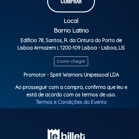
COMPRAR
Com milhões de streams e músicas que marcaram a
nova geração do funk, MC Gabizinho sobe ao palco
Local
para um show exclusivo, pesado e cheio de
mandelão.
Barrio Latino
Edifício 78, Santos, R. da Cintura do Porto de
Os hits mais tocados
Lisboa Armazem i, 1200-109 Lisboa - Lisboa, LIS
A vibe original de Belo Horizonte
O verdadeiro público de BH reunido em uma só noite
Como chegar
BH NO TOPO — porque Belo Horizonte não é
Promotor - Spirit Warriors Unipessoal LDA
tendência, é potência.
Ao prosseguir com a compra, confirma que leu e
está de acordo com os termos de uso.
Realização: ERREJOTA PRODUÇÕES.
Termos e Condições do Evento
Classificação etária: M16 anos