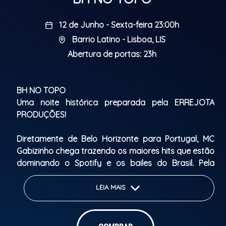
12 de Junho - Sexta-feira 23:00h
Barrio Latino - Lisboa, LIS
Abertura de portas: 23h
BH NO TOPO
Uma noite histórica preparada pela ERREJOTA
PRODUÇÕES!
Diretamente de Belo Horizonte para Portugal, MC
Gabizinho chega trazendo os maiores hits que estão
dominando o Spotify e os bailes do Brasil. Pela
primeira vez no Baile da RJ, o artista promete
entregar a verdadeira energia do funk de BH para o
LEIA MAIS
público que vive e representa a cultura mineira fora
do Brasil.