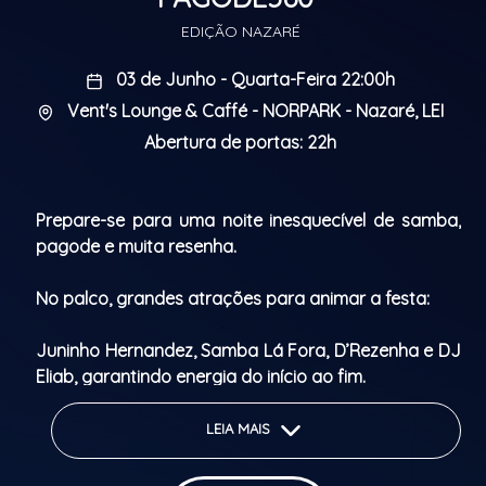
EDIÇÃO NAZARÉ
03 de Junho - Quarta-Feira 22:00h
Vent's Lounge & Caffé - NORPARK - Nazaré, LEI
Abertura de portas: 22h
Prepare-se para uma noite inesquecível de samba,
pagode e muita resenha.
No palco, grandes atrações para animar a festa:
Juninho Hernandez, Samba Lá Fora, D’Rezenha e DJ
Eliab, garantindo energia do início ao fim.
Promoção especial: quem comprar o bilhete online
LEIA MAIS
terá acesso ao bar aberto de imperial das 22h às
23h.