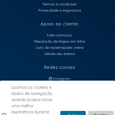
Termos e condições
Privacidade e segurança
Apoio ao cliente
Fale connosco
Resolução de litígios em linha
Livro de reclamações online
Venda seu evento
Redes sociais
Instagram
atendimento@lebillet.eu
Usamos os cookies e
dados de navegação
NEWSLETTER
visando proporcionar
uma melhor
experiência durante