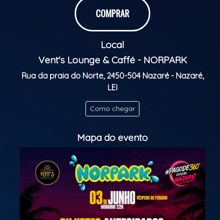
COMPRAR
E tem mais: durante os intervalos das bandas,
enquanto o DJ estiver tocando, o bar aberto
Local
continuará liberado para o público aproveitar ainda
mais a festa.
Vent's Lounge & Caffé - NORPARK
Rua da praia do Norte, 2450-504 Nazaré - Nazaré,
Garanta já o seu bilhete online e venha viver essa
LEI
experiência única.
Classificação etária: +18
Como chegar
Mapa do evento