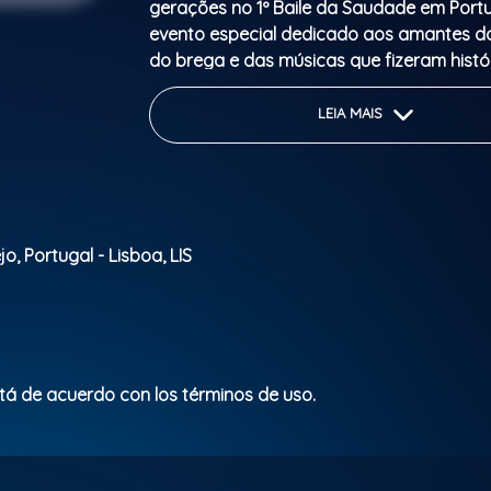
gerações no 1º Baile da Saudade em Port
evento especial dedicado aos amantes do
do brega e das músicas que fizeram histór
Atrações
LEIA MAIS
Paulo Santos
Léa Monteiro
DJ Juninho Conector
DJ Sidney Ferreira
, Portugal - Lisboa, LIS
No repertório
Clássicos do Brega
Anos 60, 70, 80 e 90
stá de acuerdo con los términos de uso.
Flash Brega
Mid Back
Grandes sucessos da atualidade
E muito mais!