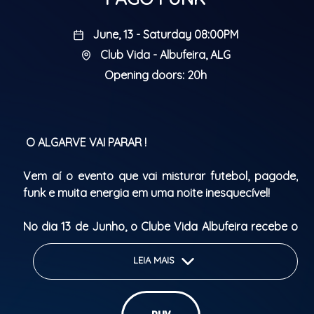
June, 13 - Saturday 08:00PM
Club Vida - Albufeira, ALG
Opening doors: 20h
O ALGARVE VAI PARAR !
Vem aí o evento que vai misturar futebol, pagode,
funk e muita energia em uma noite inesquecível!
No dia 13 de Junho, o Clube Vida Albufeira recebe o
fenômeno MC GABZIN “ Diretamente do Brasil no
comando do melhor clima da Copa!
LEIA MAIS
Hits que vão fazer geral cantar:
• Se Eu Te Pedir Pra Ficar