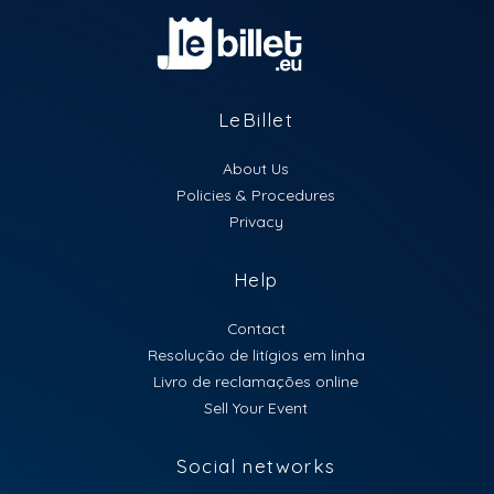
Local: R. Victória Nº3, 8200-295 — Albufeira, Portugal
Sábado • 13 Junho
A partir das 20H
Garanta já o teu ingresso!
LeBillet
Chama a tropa, veste a camisa do Brasil e vem viver
About Us
essa experiência única no #PagofunkDaCopa
Policies & Procedures
Parental Rating: M16 anos
Privacy
Help
Contact
Resolução de litígios em linha
Livro de reclamações online
Sell Your Event
Social networks