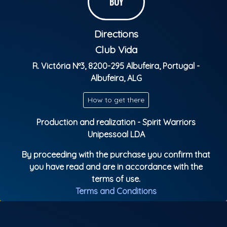
BUY
• Simplesmente Ela
• Incrível Jogando a Potranca
Directions
• Minha Preferida
• Cheia de Marra
Club Vida
& mais
R. Victória Nº3, 8200-295 Albufeira, Portugal -
DJ Têagá botando todos pra dançar com uma
Albufeira, ALG
energia contagiante
How to get there
DJ Nc do primeiro quebrando tudo com o melhor do
MTG
Production and realization - Spirit Warriors
Unipessoal LDA
E garantindo o PreJogo com o Melhor do Pagode
By proceeding with the purchase you confirm that
Diretamente de Lisboa
you have read and are in accordance with the
Grupo Q.Batuque
terms of use.
Terms and Conditions
E ainda teremos:
Transmissão AO VIVO de Brasil x Marrocos às 23h!