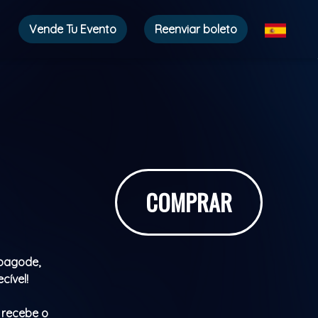
Vende Tu Evento
Reenviar boleto
COMPRAR
 pagode,
cível!
a recebe o