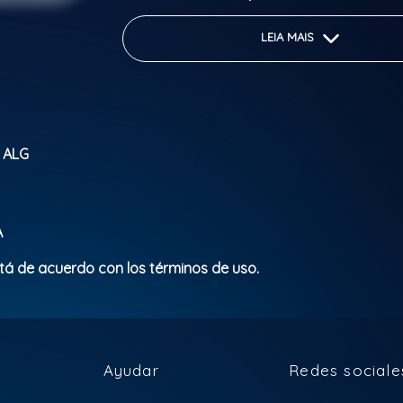
fenômeno MC GABZIN “ Diretamente do Bra
comando do melhor clima da Copa!
LEIA MAIS
Hits que vão fazer geral cantar:
• Se Eu Te Pedir Pra Ficar
• Simplesmente Ela
• Incrível Jogando a Potranca
, ALG
• Minha Preferida
• Cheia de Marra
& mais
DJ Têagá botando todos pra dançar co
A
energia contagiante
stá de acuerdo con los términos de uso.
DJ Nc do primeiro quebrando tudo com o
MTG
E garantindo o PreJogo com o Melhor do
Ayudar
Redes sociale
Diretamente de Lisboa