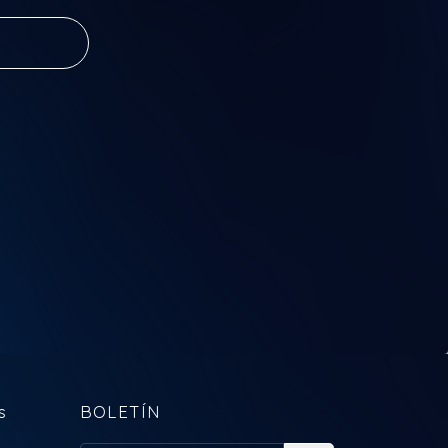
sil no
m uma
 melhor do
 Pagode
s
BOLETÍN