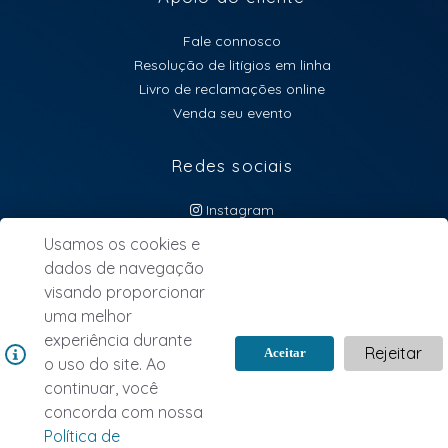
Fale connosco
Resolução de litígios em linha
Livro de reclamações online
Venda seu evento
Redes sociais
Instagram
atendimento@lebillet.eu
Usamos os cookies e
dados de navegação
NEWSLETTER
visando proporcionar
uma melhor
experiência durante
Rejeitar
Aceitar
o uso do site. Ao
continuar, você
concorda com nossa
Política de