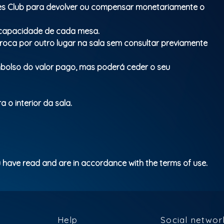
Parental Rating: M/16
ues Club para devolver ou compensar monetariamente o
a capacidade de cada mesa.
troca por outro lugar na sala sem consultar previamente
mbolso do valor pago, mas poderá ceder o seu
 o interior da sala.
 have read and are in accordance with the terms of use.
Help
Social networ