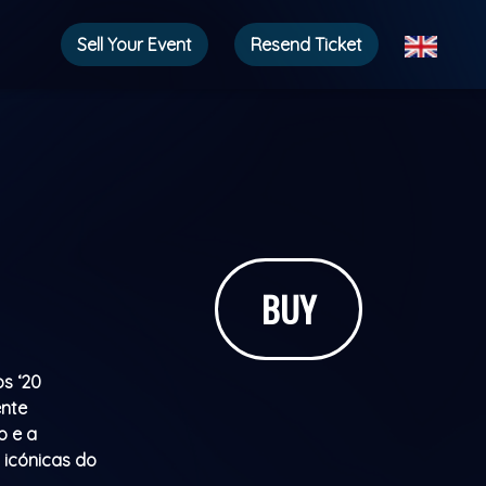
Sell ​​Your Event
Resend Ticket
BUY
s ‘20
ente
o e a
 icónicas do