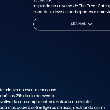
século XX.
Inspirado no universo de The Great Gatsby
espetáculo leva os participantes a uma 
coração das festas mais exclusivas dos a
Entre jazz, swing e performances cheias d
LEIA MAIS
noite desenrola-se com momentos surpre
visualmente marcantes.
É tempo de mergulhar numa era marcada
modernidade, liberdade e irreverência. In
icónico estilo flapper, este ambiente tran
para um universo de elegância descontra
celebração, onde predominam vestidos c
fluidos com franjas ou lantejoulas. Para r
carácter ousado da época, o visual comp
longos colares de pérolas, luvas e boquil
cigarro, símbolos de um glamour intempor
te relativo ao evento em causa.
Abertura de portas: 21h30
 após as 23h do dia do evento.
Início do espetáculo: 22h30
vativo da sua compra online à entrada do recinto.
mada mas poderá sofrer ligeiros atrasos, declinando assim