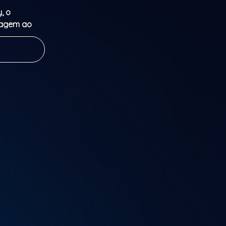
, o
viagem ao
nos 20.
e energia, a
endentes e
 pela
spirado no
sporta-nos
ída e
urtos e
eforçar o
leta-se com
has de
al.