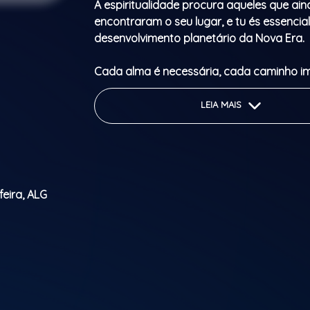
A espiritualidade procura aqueles que ai
encontraram o seu lugar, e tu és essencia
desenvolvimento planetário da Nova Era.
Cada alma é necessária, cada caminho i
Sabes que tens uma missão, mas ainda n
encontraste o teu percurso?
LEIA MAIS
Este é um encontro de revelação e propós
astrologia se cruza com o ritual.
Vem transformar a tua existência, conec
feira, ALG
com a tua missão.
No dia 20 de fevereiro de 2027, Carlos Har
Zaad reúnem-se para um encontro transf
espiritualidade procura trabalhadores da
esta vivência vai despertar o teu destino.