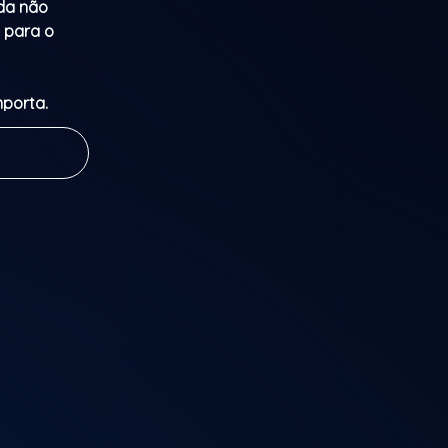
nda não
l para o
mporta.
ão
ito, onde a
tando-te
mitt e Sara
ormador. A
 Nova Era, e