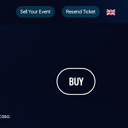
Sell ​​Your Event
Resend Ticket
BUY
caso.