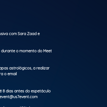
Garante a tua participação e vem descobr
caminho.
lusiva com Sara Zaad e
te durante o momento do Meet
apas astrológicos, a realizar
ra o email
té 8 dias antes do espetáculo
event@us7event.com