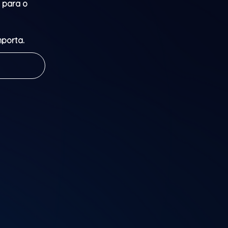
l para o
mporta.
ão
ito, onde a
tando-te
mitt e Sara
ormador. A
 Nova Era, e
ir o teu