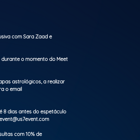
caminho.
lusiva com Sara Zaad e
te durante o momento do Meet
apas astrológicos, a realizar
ra o email
té 8 dias antes do espetáculo
event@us7event.com
nsultas com 10% de