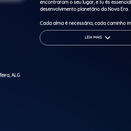
encontraram o seu lugar, e tu és essencia
desenvolvimento planetário da Nova Era.
Cada alma é necessária, cada caminho i
Sabes que tens uma missão, mas ainda n
encontraste o teu percurso?
LEIA MAIS
Este é um encontro de revelação e propós
astrologia se cruza com o ritual.
Vem transformar a tua existência, conec
feira, ALG
com a tua missão.
No dia 20 de fevereiro de 2027, Carlos Har
Zaad reúnem-se para um encontro transf
espiritualidade procura trabalhadores da
esta vivência vai despertar o teu destino.
Garante a tua participação e vem descobr