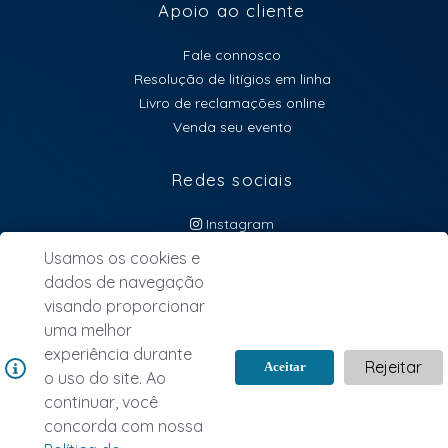
Apoio ao cliente
Fale connosco
Resolução de litígios em linha
Livro de reclamações online
Venda seu evento
Redes sociais
Instagram
atendimento@lebillet.eu
Usamos os cookies e
dados de navegação
NEWSLETTER
visando proporcionar
uma melhor
experiência durante
Rejeitar
Aceitar
o uso do site. Ao
continuar, você
concorda com nossa