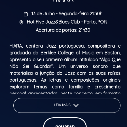
13 de Julho - Segunda-feira 21:30h
Hot Five Jazz&Blues Club - Porto, POR
Abertura de portas: 21h30
HIARA, cantora Jazz portuguesa, compositora e
graduada da Berklee College of Music em Boston,
apresenta o seu primeiro álbum intitulado “Algo Que
Não Sei Guardar”. Um universo sonoro que
materializa a junção do Jazz com as suas raízes
portuguesas. As letras e composiçōes originais
exploram temas como familia e crescimento
pessoal, apresentadas, neste concerto, em formato
de quinteto. Com Tom Almeida no Piano, Kapees
LEIA MAIS
Sukhavasi no Contrabaixo, Seba Ramirez na Bateria
e Tyler White no Saxofone, apresenta este projeto
numa confluência de referências multiculturais.