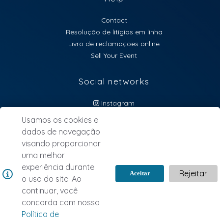
Contact
Resolução de litígios em linha
Livro de reclamações online
Sell Your Event
Social networks
Instagram
atendimento@lebillet.eu
Usamos os cookies e
dados de navegação
NEWSLETTER
visando proporcionar
uma melhor
experiência durante
Rejeitar
Aceitar
o uso do site. Ao
continuar, você
concorda com nossa
Política de