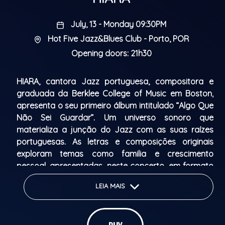
July, 13 - Monday 09:30PM
Hot Five Jazz&Blues Club - Porto, POR
Opening doors: 21h30
HIARA, cantora Jazz portuguesa, compositora e
graduada da Berklee College of Music em Boston,
apresenta o seu primeiro álbum intitulado “Algo Que
Não Sei Guardar”. Um universo sonoro que
materializa a junção do Jazz com as suas raízes
portuguesas. As letras e composiçōes originais
exploram temas como familia e crescimento
pessoal, apresentadas, neste concerto, em formato
de quinteto. Com Tom Almeida no Piano, Kapees
LEIA MAIS
Sukhavasi no Contrabaixo, Seba Ramirez na Bateria
e Tyler White no Saxofone, apresenta este projeto
numa confluência de referências multiculturais.