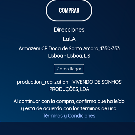
O nosso evento é um espaço de paz e respeito,
onde o calor humano contagia, e fazemos tudo com
COMPRAR
muito amor.
Direcciones
Sabemos que vocês retribuem com a energia pura
que o samba desperta.
Lat.A
Armazém CP Doca de Santo Amaro, 1350-353
Então, anota na agenda e não perca!
Lisboa - Lisboa, LIS
Clasificación Indicativa: Livre
Como llegar
production_realization - VIVENDO DE SONHOS
PRODUÇÕES, LDA
Al continuar con la compra, confirma que ha leído
y está de acuerdo con los términos de uso.
Términos y Condiciones