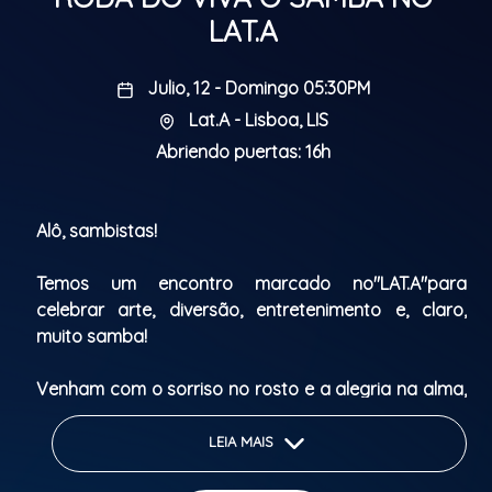
LAT.A
Julio, 12 - Domingo 05:30PM
Lat.A - Lisboa, LIS
Abriendo puertas: 16h
Alô, sambistas!
Temos um encontro marcado no"LAT.A"para
celebrar arte, diversão, entretenimento e, claro,
muito samba!
Venham com o sorriso no rosto e a alegria na alma,
trazendo o orgulho de ser brasileiro, com aquele
nosso jeito especial de espalhar felicidade.
LEIA MAIS