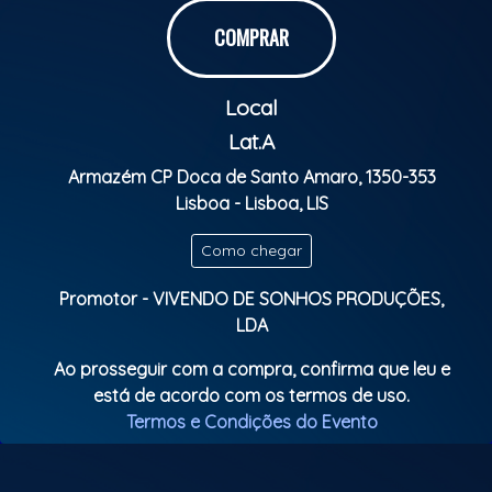
O nosso evento é um espaço de paz e respeito,
onde o calor humano contagia, e fazemos tudo com
COMPRAR
muito amor.
Local
Sabemos que vocês retribuem com a energia pura
que o samba desperta.
Lat.A
Armazém CP Doca de Santo Amaro, 1350-353
Então, anota na agenda e não perca!
Lisboa - Lisboa, LIS
Classificação etária: Livre
Como chegar
Promotor - VIVENDO DE SONHOS PRODUÇÕES,
LDA
Ao prosseguir com a compra, confirma que leu e
está de acordo com os termos de uso.
Termos e Condições do Evento