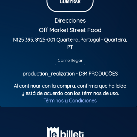
COMPRAR
Informações do Evento
Direcciones
Data: Sábado, 18 de Julho
Off Market Street Food
Atração Principal: Pinha Presidente canta
N125 395, 8125-001 Quarteira, Portugal - Quarteira,
Exaltasamba
PT
Local: Algarve, Portugal
Realização: Off Market & D84 Produções
Como llegar
production_realization - D84 PRODUÇÕES
Garanta já o seu ingresso e venha viver essa
experiência única que mistura a energia da Copa
Al continuar con la compra, confirma que ha leído
com o melhor do samba e pagode. Bilhetes
y está de acuerdo con los términos de uso.
limitados.
Términos y Condiciones
Compre antecipadamente e assegure o seu lugar!
Clasificación Indicativa: Livre