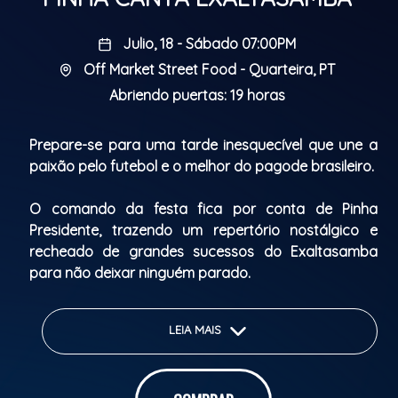
Julio, 18 - Sábado 07:00PM
Off Market Street Food - Quarteira, PT
Abriendo puertas: 19 horas
Prepare-se para uma tarde inesquecível que une a
paixão pelo futebol e o melhor do pagode brasileiro.
O comando da festa fica por conta de Pinha
Presidente, trazendo um repertório nostálgico e
recheado de grandes sucessos do Exaltasamba
para não deixar ninguém parado.
Uma produção com a assinatura da Off Market
LEIA MAIS
(Street Food, Music & Fun) e D84 Produções,
garantindo uma estrutura completa com
gastronomia, música e muita diversão.