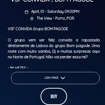
April, 01 - Saturday 09:00PM
The View - Porto, POR
VSF CONVIDA Grupo BOM PAGODE
O grupo vem ser feliz convida a rapaziada
diretamente de Lisboa do grupo Bom pagode. Uma
noite com muito samba, Dj e muitas surpresas aqui
no Norte de Portugal. Não vai perder essa né?
:: BILHETES ::
LEIA MAIS
5
€ c/ 1 fino (com desconto promocional)
7
€ c/ 1 fino
BUY
*** PROMOÇÃO PARA ANIVERSARIANTES ***