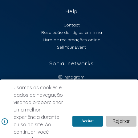
Help
Contact
Resolução de litígios em linha
Livro de reclamações online
Sell Your Event
Social networks
Instagram
atendimento@lebillet.eu
Usamos os cookies e
dados de navegação
NEWSLETTER
visando proporcionar
uma melhor
experiência durante
Rejeitar
Aceitar
o uso do site. Ao
continuar, você