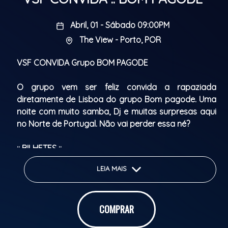
Abril, 01 - Sábado 09:00PM
The View - Porto, POR
VSF CONVIDA Grupo BOM PAGODE
O grupo vem ser feliz convida a rapaziada
diretamente de Lisboa do grupo Bom pagode. Uma
noite com muito samba, Dj e muitas surpresas aqui
no Norte de Portugal. Não vai perder essa né?
:: BILHETES ::
LEIA MAIS
5
€ c/ 1 fino (com desconto promocional)
7
€ c/ 1 fino
COMPRAR
*** PROMOÇÃO PARA ANIVERSARIANTES ***