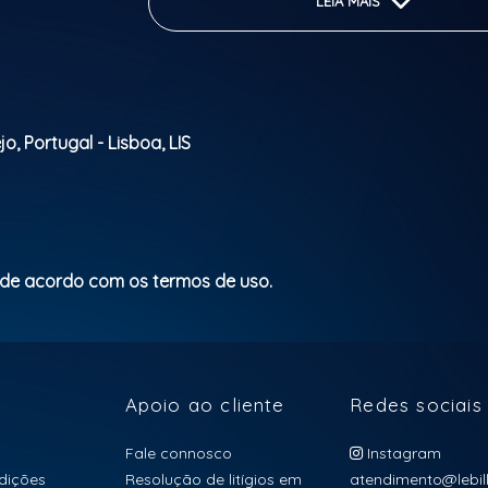
barato
LEIA MAIS
Classificação etária: 18
, Portugal - Lisboa, LIS
 de acordo com os termos de uso.
Apoio ao cliente
Redes sociais
Fale connosco
Instagram
dições
Resolução de litígios em
atendimento@lebill