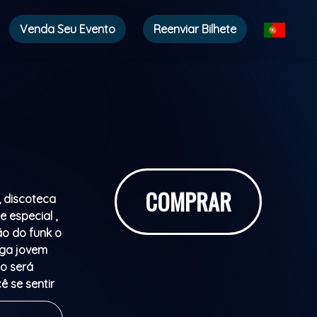
Venda Seu Evento
Reenviar Bilhete
COMPRAR
 , discoteca
 especial ,
ão do funk o
iga jovem
to será
ê se sentir
 pague mais