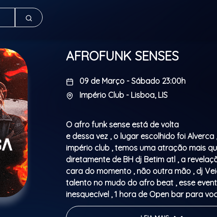
AFROFUNK SENSES
09 de Março - Sábado 23:00h
Império Club - Lisboa, LIS
O afro funk sense está de volta
e dessa vez , o lugar escolhido foi Alverca
império club , temos uma atração mais que
diretamente de BH dj Betim atl , a revelaç
cara do momento , não outra mão , dj Ve
talento no mudo do afro beat , esse even
inesquecível , 1 hora de Open bar para voc
mais avontade , garanta já seu bilhete e