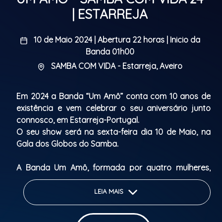
| ESTARREJA
10 de Maio 2024 | Abertura 22 horas | Inicio da
Banda 01h00
SAMBA COM VIDA - Estarreja, Aveiro
Em 2024 a Banda “Um Amô” conta com 10 anos de
existência e vem celebrar o seu aniversário junto
connosco, em Estarreja-Portugal.
O seu show será na sexta-feira dia 10 de Maio, na
Gala dos Globos do Samba.
A Banda Um Amô, formada por quatro mulheres,
ritmistas de escolas de Samba como Vila Isabel e
Viradouro, multi-instrumentistas do mundo do
LEIA MAIS
samba, tem como proposta falar de amor para
todos, sem distinção, através de músicas de