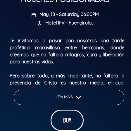
May, 18 - Saturday 06:00PM
Hotel IPV - Fuengirola,
Te invitamos a pasar con nosotras una tarde
profética maravillosa entre hermanas, donde
creemos que no faltará milagros, cura y liberación
para nuestras vidas.
Pero sobre todo, y más importante, no faltará la
presencia de Cristo es nuestro medio, el cual
realizará todo lo que tiene preparado para ti en ese
día.
LEIA MAIS
Por eso, ¡No te lo pierdas!POSICIÓNATE, envía este
mensaje a otra mujer, accede a este link para
BUY
garantizar tu entrada y allí nos encontraremos.