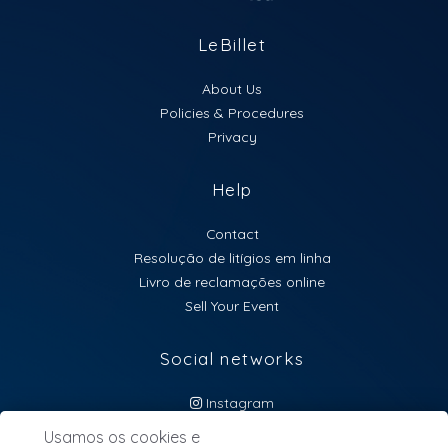
LeBillet
About Us
Policies & Procedures
Privacy
Help
Contact
Resolução de litígios em linha
Livro de reclamações online
Sell Your Event
Social networks
Instagram
atendimento@lebillet.eu
Usamos os cookies e