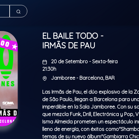
EL BAILE TODO -
IRMÃS DE PAU
20 de Setembro - Sexta-feira
21:30h
Jamboree - Barcelona, BAR
Las Irmãs de Pau, el dúo explosivo de la 
de São Paulo, llegan a Barcelona para un
imperdible en la Sala Jamboree. Con su s
que mezcla Funk, Drill, Electrónica y Pop, V
Isma Almeida prometen un espectáculo in
lleno de energía, con éxitos como"Shamba
temas de su nuevo álbum"Gambiarra Chic, P