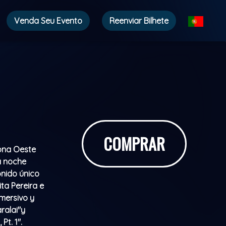
Venda Seu Evento
Reenviar Bilhete
COMPRAR
Zona Oeste
a noche
onido único
ita Pereira e
mersivo y
ralai"y
t. 1".