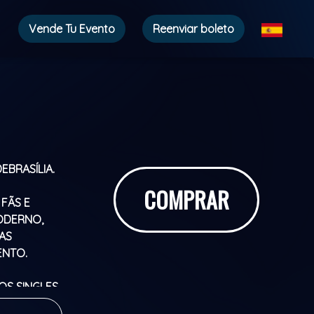
Vende Tu Evento
Reenviar boleto
DE
BRASÍLIA.
COMPRAR
FÃS E
ODERNO,
AS
MENTO.
OS SINGLES,
PELOS