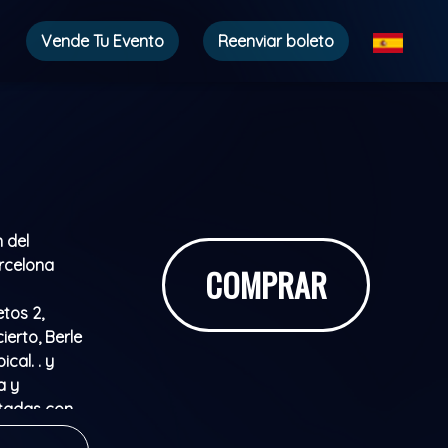
Vende Tu Evento
Reenviar boleto
 del
arcelona
COMPRAR
tos 2,
erto, Berle
cal. . y
a y
etadas con
os caseros