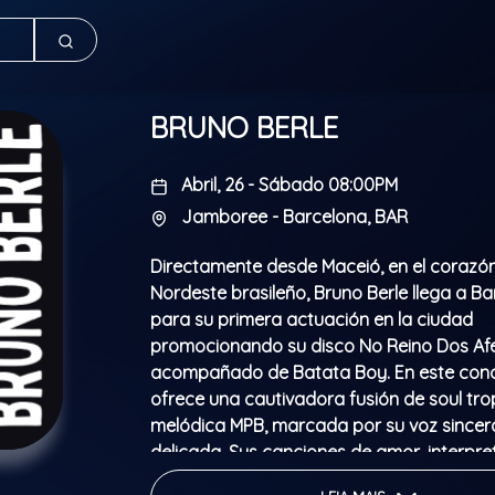
BRUNO BERLE
Abril, 26 - Sábado 08:00PM
Jamboree - Barcelona, BAR
Directamente desde Maceió, en el corazón
Nordeste brasileño, Bruno Berle llega a B
para su primera actuación en la ciudad
promocionando su disco No Reino Dos Afe
acompañado de Batata Boy. En este conci
ofrece una cautivadora fusión de soul tropi
melódica MPB, marcada por su voz sincer
delicada. Sus canciones de amor, interpr
una estética lo-fi y acompañadas de ritm