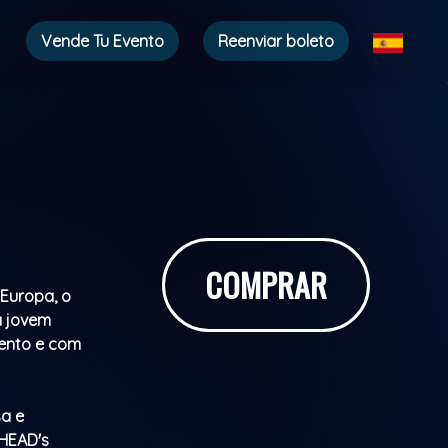
Vende Tu Evento
Reenviar boleto
COMPRAR
 Europa, o
a jovem
vento e com
sa e
HEAD's