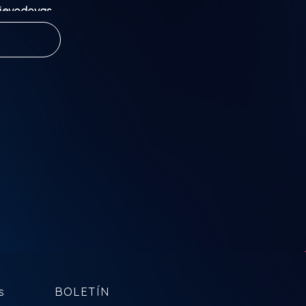
ojevodovas,
s
BOLETÍN