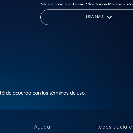
Globais os pastores Clayton e Marcela V
assim trocaremos muitas informações e
LEIA MAIS
aprendizados!
Vem ser LEGACY!!
Clasificación Indicativa: +16 Anos
stá de acuerdo con los términos de uso.
Ayudar
Redes sociale