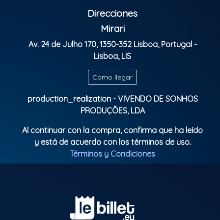
desperta.
Direcciones
E para aquecer a pista,
Mirari
ninguém menos que o @djswingueiroo, trazendo o
Av. 24 de Julho 170, 1350-352 Lisboa, Portugal -
melhor da World Music.
Lisboa, LIS
Então, anota na agenda e não perca!
Como llegar
Evento: Roda do Viva o samba
production_realization - VIVENDO DE SONHOS
Data: 15 de dezembro- Domingo
PRODUÇÕES, LDA
Horário:14hs
Al continuar con la compra, confirma que ha leído
Local: @mirari.pt
y está de acuerdo con los términos de uso.
Ingressos: 10€ antecipados / 15€ na porta
Términos y Condiciones
Classificação etária: livre
Crianças até 12 anos não pagam entrada
Samba pra toda família!
Clasificación Indicativa: Livre