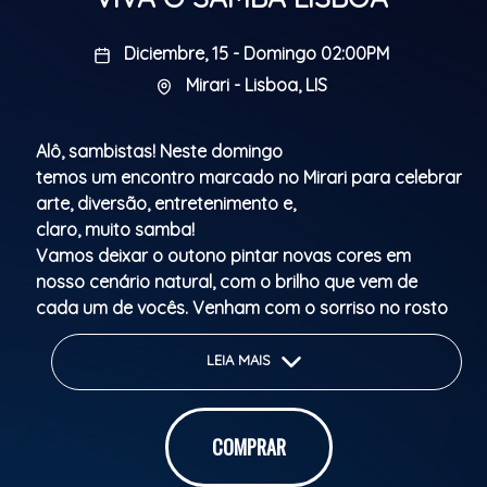
Diciembre, 15 - Domingo 02:00PM
Mirari - Lisboa, LIS
Alô, sambistas! Neste domingo
temos um encontro marcado no Mirari para celebrar
arte, diversão, entretenimento e,
claro, muito samba!
Vamos deixar o outono pintar novas cores em
nosso cenário natural, com o brilho que vem de
cada um de vocês. Venham com o sorriso no rosto
e a alegria na alma, trazendo o orgulho de ser
brasileiro, com aquele nosso jeito especial de
LEIA MAIS
espalhar felicidade. Nosso evento é um espaço de
paz e respeito, onde o calor humano contagia, e
fazemos tudo com muito amor. Sabemos que
COMPRAR
vocês retribuem com a energia pura que o samba