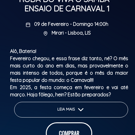
ENSAIO DE CARNAVAL 1
09 de Fevereiro - Domingo 14:00h
Mirari - Lisboa, LIS
Alô, Bateria!
Fevereiro chegou, e essa frase diz tanto, né? O mês
mais curto do ano em dias, mas provavelmente o
mais intenso de todos, porque é o mês da maior
festa popular do mundo: o Carnaval!!!
Em 2025, a festa começa em fevereiro e vai até
março. Haja fôlego, hein? Estão preparados?
Amigos, bebam água desde já, porque os domingos
de fevereiro e a primeira semana de março serão de
LEIA MAIS
pura diversão no Viva o Samba no MIRARI.
Além do Viva o Samba, todos os domingos teremos
convidados especiais para abrilhantar ainda mais
COMPRAR