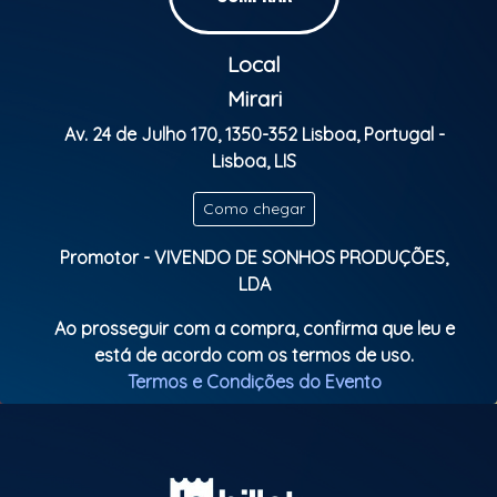
nossas tardes e noites. E a gente sabe que a melhor
qualidade desse coletivo é a vontade de dividir!
Local
No domingo, dia 9 de fevereiro, é a vez da Escola de
Samba Unidos do Clube das Arroteias, comandada
Mirari
pelo mestre And.
Av. 24 de Julho 170, 1350-352 Lisboa, Portugal -
Agora é com vocês, sambistas! A felicidade está
Lisboa, LIS
batendo na porta de vocês. Vamos abrir e
aproveitar?
Como chegar
Classificação etária: Livre
Promotor - VIVENDO DE SONHOS PRODUÇÕES,
LDA
Ao prosseguir com a compra, confirma que leu e
está de acordo com os termos de uso.
Termos e Condições do Evento