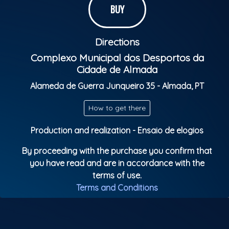
BUY
Finais Europeias: Bélgica, de 13 a 15 de junho de
2025.
Directions
Finais Mundiais: Reino Unido (Blackpool), de 13 a 17
Complexo Municipal dos Desportos da
de agosto de 2025.
Cidade de Almada
Parental Rating: M/3
Alameda de Guerra Junqueiro 35 - Almada, PT
How to get there
Production and realization - Ensaio de elogios
By proceeding with the purchase you confirm that
you have read and are in accordance with the
terms of use.
Terms and Conditions