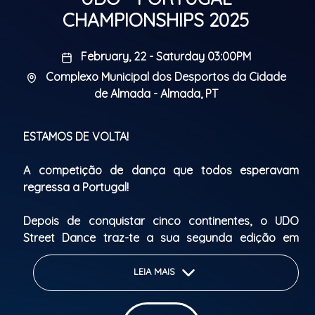
CHAMPIONSHIPS 2025
February, 22 - Saturday 03:00PM
Complexo Municipal dos Desportos da Cidade
de Almada - Almada, PT
ESTAMOS DE VOLTA!
A competição de dança que todos esperavam
regressa a Portugal!
Depois de conquistar cinco continentes, o UDO
Street Dance traz-te a sua segunda edição em
Portugal. Este é o palco onde bailarinos de todas as
idades e todos os níveis podem mostrar o seu
LEIA MAIS
talento e lutar pelo passaporte para as grandes
finais internacionais.